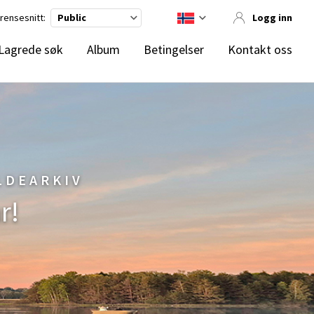
rensesnitt:
Public
Logg inn
Lagrede søk
Album
Betingelser
Kontakt oss
LDEARKIV
r!